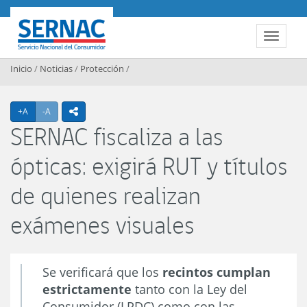
Contenido principal
SERNAC
Toggle 
Inicio
/
Noticias
/
Protección
/
Agrandar texto
Achicar texto
+A
-A
icono compartir
SERNAC fiscaliza a las
ópticas: exigirá RUT y títulos
de quienes realizan
exámenes visuales
Se verificará que los
recintos cumplan
estrictamente
tanto con la Ley del
Consumidor (LPDC) como con las