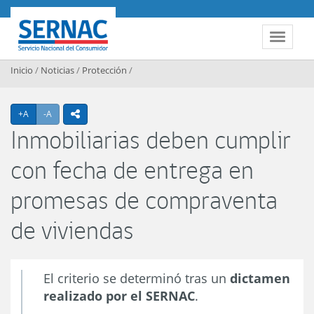
Contenido principal
SERNAC
Toggle 
Inicio
/
Noticias
/
Protección
/
Agrandar texto
Achicar texto
+A
-A
icono compartir
Inmobiliarias deben cumplir
con fecha de entrega en
promesas de compraventa
de viviendas
El criterio se determinó tras un
dictamen
realizado por el SERNAC
.