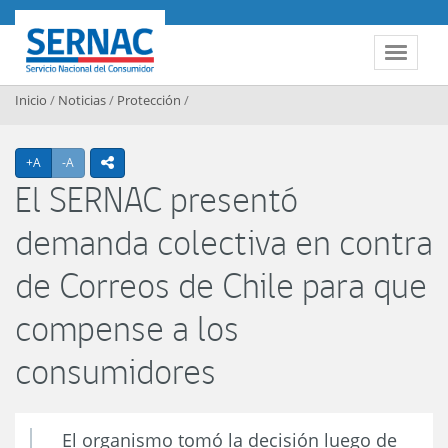
Contenido principal
SERNAC
Toggle 
Inicio
/
Noticias
/
Protección
/
Agrandar texto
Achicar texto
+A
-A
icono compartir
El SERNAC presentó
demanda colectiva en contra
de Correos de Chile para que
compense a los
consumidores
El organismo tomó la decisión luego de