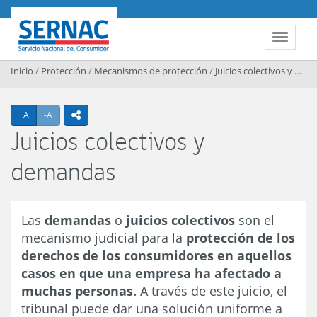
Contenido principal
SERNAC
Toggle 
Inicio
/
Protección
/
Mecanismos de protección
/
Juicios colectivos y demandas
Agrandar texto
Achicar texto
+A
-A
icono compartir
Juicios colectivos y
demandas
Las
demandas
o
juicios colectivos
son el
mecanismo judicial para la
protección de los
derechos de los consumidores en aquellos
casos en que una empresa ha afectado a
muchas personas.
A través de este juicio, el
tribunal puede dar una solución uniforme a