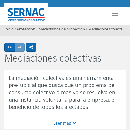
Contenido principal
SERNAC
Toggle 
Inicio
/
Protección
/
Mecanismos de protección
/
Mediaciones colectivas
/
Agrandar texto
Achicar texto
+A
-A
icono compartir
Mediaciones colectivas
La mediación colectiva es una herramienta
pre-judicial que busca que un problema de
consumo colectivo o masivo se resuelva en
una instancia voluntaria para la empresa, en
beneficio de todos los afectados.
Leer más