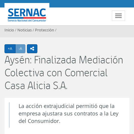
Contenido principal
SERNAC
Toggle 
Inicio
/
Noticias
/
Protección
/
Agrandar texto
Achicar texto
+A
-A
icono compartir
Aysén: Finalizada Mediación
Colectiva con Comercial
Casa Alicia S.A.
La acción extrajudicial permitió que la
empresa ajustara sus contratos a la Ley
del Consumidor.