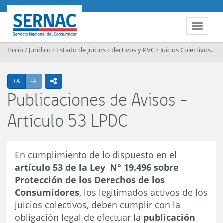
Contenido principal
SERNAC
Toggle 
Inicio
/
Jurídico
/
Estado de juicios colectivos y PVC
/
Juicios Colectivos
/
Pu
Agrandar texto
Achicar texto
+A
-A
icono compartir
Publicaciones de Avisos -
Artículo 53 LPDC
En cumplimiento de lo dispuesto en el
artículo 53 de la Ley N° 19.496 sobre
Protección de los Derechos de los
Consumidores
, los legitimados activos de los
juicios colectivos, deben cumplir con la
obligación legal de efectuar la
publicación