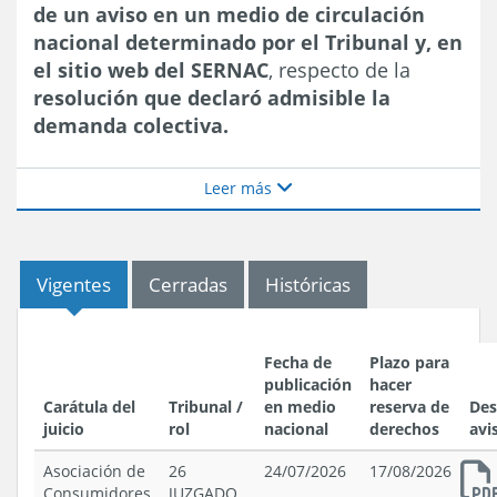
de un aviso en un medio de circulación
nacional determinado por el Tribunal y, en
el sitio web del SERNAC
, respecto de la
resolución que declaró admisible la
demanda colectiva.
Leer más
Vigentes
Cerradas
Históricas
Fecha de
Plazo para
publicación
hacer
Carátula del
Tribunal /
en medio
reserva de
Des
juicio
rol
nacional
derechos
avi
Asociación de
26
24/07/2026
17/08/2026
Consumidores
JUZGADO