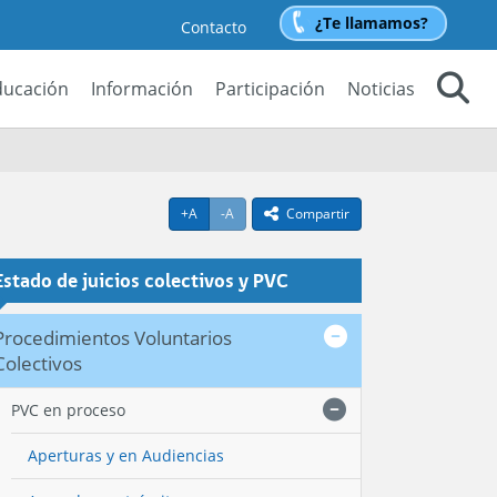
¿Te llamamos?
Contacto
ducación
Información
Participación
Noticias
Buscar
Agrandar texto
Achicar texto
+A
-A
Compartir
icono compartir
Estado de juicios colectivos y PVC
Procedimientos Voluntarios
Colectivos
PVC en proceso
Aperturas y en Audiencias