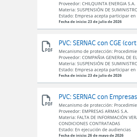
Proveedor:
CHILQUINTA ENERGIA S.A.
PVC
Materia:
SUSPENSIÓN DE SUMINISTR
con
Estado:
Empresa acepta participar en
Chilquinta
Fecha de inicio: 23 de julio de 2026
PVC: SERNAC con CGE (corte
Resolución
Mecanismo de protección:
Procedimie
apertura
Proveedor:
COMPAÑIA GENERAL DE EL
PVC
Materia:
SUSPENSIÓN DE SUMINISTR
con
Estado:
Empresa acepta participar en
CGE
Fecha de inicio: 23 de julio de 2026
PVC: SERNAC con Empresas 
Resolución
Mecanismo de protección:
Procedimie
apertura
Proveedor:
EMPRESAS ARMAS S.A.
PVC
Materia:
FALTA DE INFORMACIÓN VE
con
CONDICIONES CONTRATADAS
Empresas
Estado:
En ejecución de audiencias
Armas
Fecha de inicio: 26 de mayo de 2026
S.A.