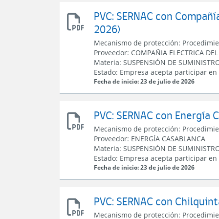
PVC: SERNAC con Compañía E
Resolución
2026)
apertura
PVC
Mecanismo de protección:
Procedimie
con
Proveedor:
COMPAÑIA ELECTRICA DEL 
Compañía
Materia:
SUSPENSIÓN DE SUMINISTR
Eléctrica
Estado:
Empresa acepta participar en
del
Fecha de inicio: 23 de julio de 2026
Litoral
PVC: SERNAC con Energía Ca
Resolución
Mecanismo de protección:
Procedimie
apertura
Proveedor:
ENERGÍA CASABLANCA
PVC
Materia:
SUSPENSIÓN DE SUMINISTR
con
Estado:
Empresa acepta participar en
Energía
Fecha de inicio: 23 de julio de 2026
Casablanca
PVC: SERNAC con Chilquinta
Resolución
Mecanismo de protección:
Procedimie
apertura