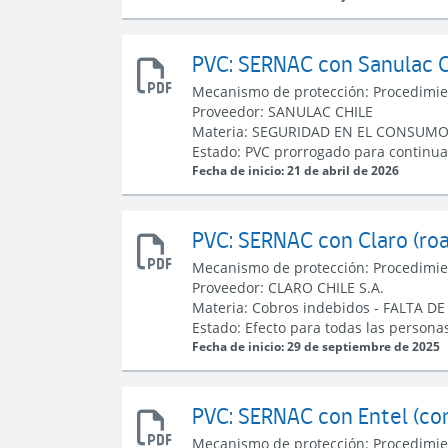
PVC: SERNAC con Sanulac Ch
Resolución
Mecanismo de protección:
Procedimie
inicio
Proveedor:
SANULAC CHILE
en
Materia:
SEGURIDAD EN EL CONSUM
PVC
Estado:
PVC prorrogado para continua
con
Fecha de inicio: 21 de abril de 2026
Sanulac
Nutrición
Chile
PVC: SERNAC con Claro (ro
Resolución
Mecanismo de protección:
Procedimie
inicio
Proveedor:
CLARO CHILE S.A.
en
Materia:
Cobros indebidos
-
FALTA D
PVC
Estado:
Efecto para todas las persona
con
Fecha de inicio: 29 de septiembre de 2025
Claro
(roaming)
PVC: SERNAC con Entel (co
Resolución
Mecanismo de protección:
Procedimie
inicio