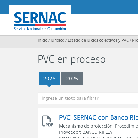
Contenido principal
SERNAC
Inicio
/
Jurídico
/
Estado de juicios colectivos y PVC
/
Pro
PVC en proceso
2026
2025
2026
PVC: SERNAC con Banco Ri
Resolución
Mecanismo de protección:
Procedimie
apertura
Proveedor:
BANCO RIPLEY
PVC