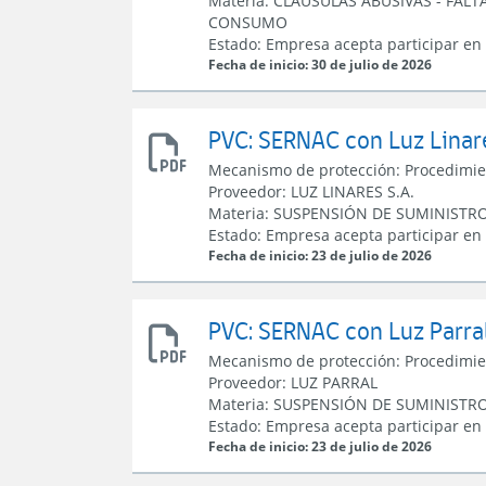
Materia:
CLÁUSULAS ABUSIVAS
-
FALT
con
CONSUMO
Banco
Estado:
Empresa acepta participar en
Ripley
Fecha de inicio: 30 de julio de 2026
PVC: SERNAC con Luz Linare
Resolución
Mecanismo de protección:
Procedimie
apertura
Proveedor:
LUZ LINARES S.A.
PVC
Materia:
SUSPENSIÓN DE SUMINISTR
con
Estado:
Empresa acepta participar en
Luz
Fecha de inicio: 23 de julio de 2026
Linares
PVC: SERNAC con Luz Parral 
Resolución
Mecanismo de protección:
Procedimie
apertura
Proveedor:
LUZ PARRAL
PVC
Materia:
SUSPENSIÓN DE SUMINISTR
con
Estado:
Empresa acepta participar en
Luz
Fecha de inicio: 23 de julio de 2026
Parral