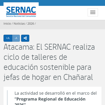
Contenido principal
SERNAC
Toggle 
Inicio
/
Noticias
/
2026
/
Agrandar texto
Achicar texto
+A
-A
icono compartir
Atacama: El SERNAC realiza
ciclo de talleres de
educación sostenible para
jefas de hogar en Chañaral
La actividad se desarrolló en el marco del
“Programa Regional de Educación
2026”
.