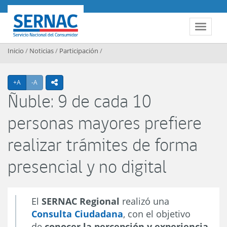
Contenido principal
SERNAC
Toggle 
Inicio
/
Noticias
/
Participación
/
Agrandar texto
Achicar texto
+A
-A
icono compartir
Ñuble: 9 de cada 10
personas mayores prefiere
realizar trámites de forma
presencial y no digital
El
SERNAC Regional
realizó una
Consulta Ciudadana
, con el objetivo
de
conocer la percepción y experiencia