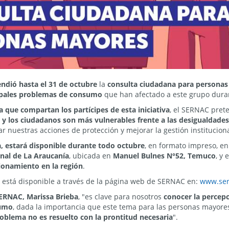
ndió hasta el 31 de octubre
la
consulta ciudadana para personas
ncipales problemas de consumo
que han afectado a este grupo duran
a que compartan los partícipes de esta iniciativa
, el SERNAC pret
s y los ciudadanos son más vulnerables frente a las desigualdade
 nuestras acciones de protección y mejorar la gestión instituciona
, estará disponible durante todo octubre
, en formato impreso, en
onal de La Araucanía
, ubicada en
Manuel Bulnes N°52, Temuco
, y 
ionamiento en la región
.
l está disponible a través de la página web de SERNAC en:
www.ser
SERNAC, Marissa Brieba
, "es clave para nosotros
conocer la percep
sumo
, dada la importancia que este tema para las personas mayores
oblema no es resuelto con la prontitud necesaria
".