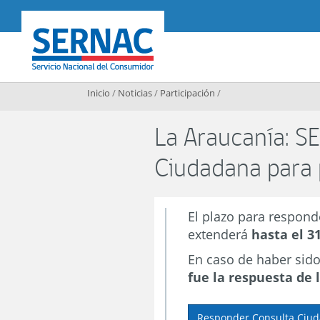
Contenido principal
SERNAC
Inicio
/
Noticias
/
Participación
/
La Araucanía: S
Ciudadana para 
El plazo para respond
extenderá
hasta el 3
En caso de haber sid
fue la respuesta de
Responder Consulta Ciu