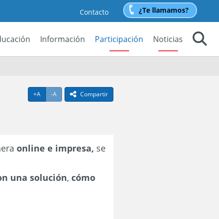
¿Te llamamos?
Contacto
ducación
Información
Participación
Noticias
Buscar
Agrandar texto
Achicar texto
+A
-A
Compartir
icono compartir
nera
online e impresa,
se
on una solución
,
cómo