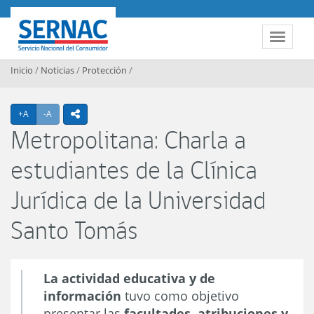
Contenido principal
SERNAC
Toggle 
Inicio
/
Noticias
/
Protección
/
Agrandar texto
Achicar texto
+A
-A
icono compartir
Metropolitana: Charla a
estudiantes de la Clínica
Jurídica de la Universidad
Santo Tomás
La actividad educativa y de
información
tuvo como objetivo
presentar las
facultades, atribuciones y