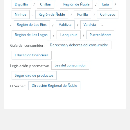
Diguillín
Chillán
Región de Ñuble
Itata
/
-
/
/
Ninhue
Región de Ñuble
Punilla
Coihueco
-
/
/
Región de Los Ríos
Valdivia
Valdivia
-
/
/
-
Región de Los Lagos
Llanquihue
Puerto Montt
/
/
Derechos y deberes del consumidor
Guía del consumidor:
Educación financiera
Ley del consumidor
Legislación y normativa:
Seguridad de productos
Dirección Regional de Ñuble
El Sernac: