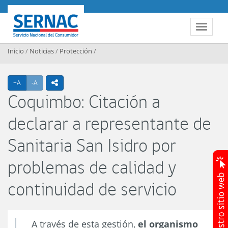
Contenido principal
SERNAC
Toggle 
Inicio
/
Noticias
/
Protección
/
Agrandar texto
Achicar texto
+A
-A
icono compartir
Coquimbo: Citación a
declarar a representante de
Sanitaria San Isidro por
problemas de calidad y
continuidad de servicio
A través de esta gestión,
el organismo