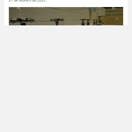
Para
recabar una serie de antecedentes relevantes
relacionados con diversos problemas en la calidad y
continuidad del servicio de agua potable en las
localidades de Pichidangui
,
comuna de Los Vilos, Región
de Coquimbo
; y
Los Molles, comuna de La Ligua, Región
de Valparaíso
, el
SERNAC de Coquimbo citó a declarar a
la representante legal de la Empresa de Servicios
Sanitarios San Isidro.
Esta diligencia, que se realizará a mediados de esta