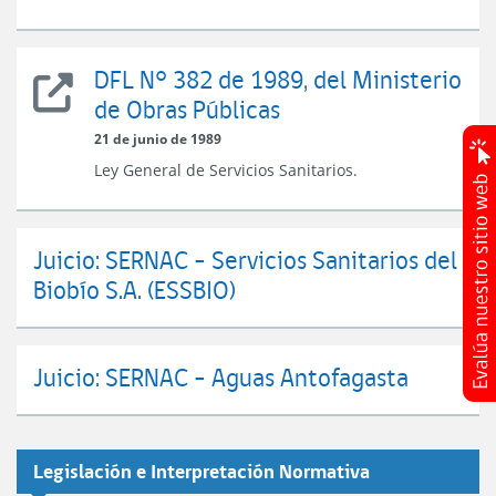
Reconstrucción
DFL N° 382 de 1989, del Ministerio
DFL
de Obras Públicas
N°
382
21 de junio de 1989
de
Ley General de Servicios Sanitarios.
1989,
del
Ministerio
de
Juicio: SERNAC - Servicios Sanitarios del
Obras
Biobío S.A. (ESSBIO)
Públicas
Juicio: SERNAC - Aguas Antofagasta
Legislación e Interpretación Normativa