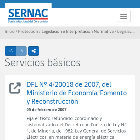
Contenido principal
SERNAC
Toggle 
Inicio
/
Protección
/
Legislación e Interpretación Normativa
/
Legislación
Agrandar texto
Achicar texto
+A
-A
icono compartir
Servicios básicos
DFL N° 4/20018 de 2007, del
DFL
Ministerio de Economía, Fomento
N°
y Reconstrucción
4/20018
del
05 de febrero de 2007
Ministerio
Fija el texto refundido, coordinado y
de
sistematizado del Decreto con Fuerza de Ley N°
Economía,
1, de Minería, de 1982, Ley General de Servicios
Fomento
Eléctricos, en materia de energía eléctrica.
y