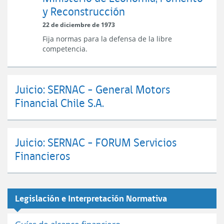
y Reconstrucción
N°
211
22 de diciembre de 1973
del
Fija normas para la defensa de la libre
Ministerio
competencia.
de
Economía,
Fomento
y
Juicio: SERNAC - General Motors
Reconstrucción
Financial Chile S.A.
Juicio: SERNAC - FORUM Servicios
Financieros
Legislación e Interpretación Normativa