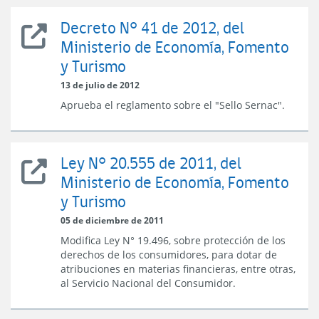
Turismo
Decreto N° 41 de 2012, del
Decreto
Ministerio de Economía, Fomento
N°
y Turismo
41
de
13 de julio de 2012
2012,
Aprueba el reglamento sobre el "Sello Sernac".
del
Ministerio
de
Economía,
Ley N° 20.555 de 2011, del
Fomento
Ley
y
Ministerio de Economía, Fomento
N°
Turismo
y Turismo
20.555
de
05 de diciembre de 2011
2011,
Modifica Ley N° 19.496, sobre protección de los
del
derechos de los consumidores, para dotar de
Ministerio
atribuciones en materias financieras, entre otras,
de
al Servicio Nacional del Consumidor.
Economía,
Fomento
y