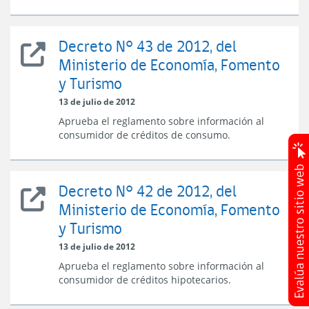
y
Turismo
Decreto N° 43 de 2012, del
Decreto
Ministerio de Economía, Fomento
N°
y Turismo
43
del
13 de julio de 2012
Ministerio
Aprueba el reglamento sobre información al
de
consumidor de créditos de consumo.
Economía,
Fomento
y
Turismo
Decreto N° 42 de 2012, del
Decreto
Ministerio de Economía, Fomento
N°
y Turismo
42
del
13 de julio de 2012
Ministerio
Aprueba el reglamento sobre información al
de
consumidor de créditos hipotecarios.
Economía,
Fomento
y