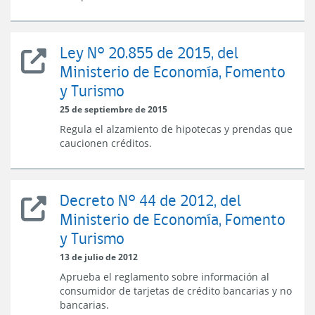
de
Economía,
Fomento
Ley N° 20.855 de 2015, del
y
Ley
Turismo
Ministerio de Economía, Fomento
N°
y Turismo
20.855
de
25 de septiembre de 2015
2015,
Regula el alzamiento de hipotecas y prendas que
del
caucionen créditos.
Ministerio
de
Economía,
Fomento
Decreto N° 44 de 2012, del
y
Decreto
Turismo
Ministerio de Economía, Fomento
N°
y Turismo
44
del
13 de julio de 2012
Ministerio
Aprueba el reglamento sobre información al
de
consumidor de tarjetas de crédito bancarias y no
Economía,
bancarias.
Fomento