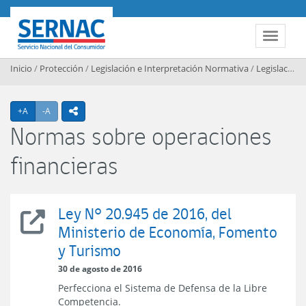
Contenido principal
SERNAC
Toggle 
Inicio
/
Protección
/
Legislación e Interpretación Normativa
/
Legislación
Agrandar texto
Achicar texto
+A
-A
icono compartir
Normas sobre operaciones
financieras
Ley N° 20.945 de 2016, del
Ley
Ministerio de Economía, Fomento
N°
y Turismo
20.945
de
30 de agosto de 2016
2016,
Perfecciona el Sistema de Defensa de la Libre
del
Competencia.
Ministerio