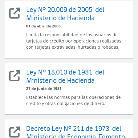
Turismo
Ley N° 20.009 de 2005, del
Ley
Ministerio de Hacienda
N°
20.009
01 de abril de 2005
del
Limita la responsabilidad de los usuarios de
Ministerio
tarjetas de crédito por operaciones realizadas
de
con tarjetas extraviadas, hurtadas o robadas.
Hacienda
Ley N° 18.010 de 1981, del
Ley
Ministerio de Hacienda
N°
18.010
27 de junio de 1981
del
Establece las normas para las operaciones de
Ministerio
crédito y otras obligaciones de dinero.
de
Hacienda
Decreto Ley N° 211 de 1973, del
Decreto
Ministerio de Economía, Fomento
Ley