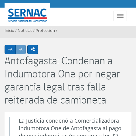
Contenido principal
SERNAC
Toggle 
Inicio
/
Noticias
/
Protección
/
Agrandar texto
Achicar texto
+A
-A
icono compartir
Antofagasta: Condenan a
Indumotora One por negar
garantía legal tras falla
reiterada de camioneta
La Justicia condenó a Comercializadora
Indumotora One de Antofagasta al pago
de una indemnización cercana a los $7