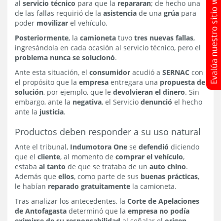
al
servicio técnico
para que la
repararan
; de hecho una
de las fallas requirió de la
asistencia
de una
grúa
para
poder
movilizar
el vehículo.
Posteriormente
, la
camioneta
tuvo
tres nuevas fallas
,
ingresándola en cada ocasión al servicio técnico, pero el
problema nunca se solucionó
.
Ante esta situación, el
consumidor
acudió a
SERNAC
con
el propósito que la
empresa
entregara una
propuesta de
solución
, por ejemplo, que le
devolvieran el dinero
. Sin
embargo, ante la
negativa
, el Servicio
denunció
el hecho
ante la
justicia
.
Productos deben responder a su uso natural
Ante el tribunal,
Indumotora One
se
defendió
diciendo
que el
cliente
, al momento de
comprar el vehículo
,
estaba
al tanto
de que se trataba de un
auto chino
.
Además que
ellos
, como parte de sus
buenas prácticas
,
le habían
reparado gratuitamente
la camioneta.
Tras analizar los antecedentes, la
Corte de Apelaciones
de Antofagasta
determinó que la
empresa no podía
eximirse de su responsabilidad
al señalar el
origen