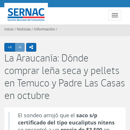
Contenido principal
SERNAC
Toggle 
Inicio
/
Noticias
/
Información
/
Agrandar texto
Achicar texto
+A
-A
icono compartir
La Araucanía: Dónde
comprar leña seca y pellets
en Temuco y Padre Las Casas
en octubre
El sondeo arrojó que el
saco s/p
certificado del tipo eucaliptus nitens
se encontró a un
precio de $3.500
en