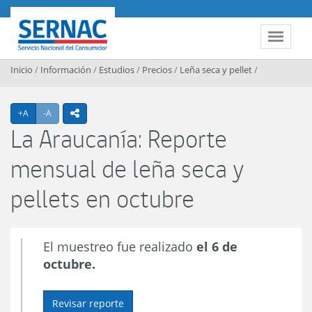
Contenido principal
SERNAC
Toggle 
Inicio
/
Información
/
Estudios
/
Precios
/
Leña seca y pellet
/
Agrandar texto
Achicar texto
+A
-A
icono compartir
La Araucanía: Reporte
mensual de leña seca y
pellets en octubre
El muestreo fue realizado
el 6 de
octubre.
Revisar reporte