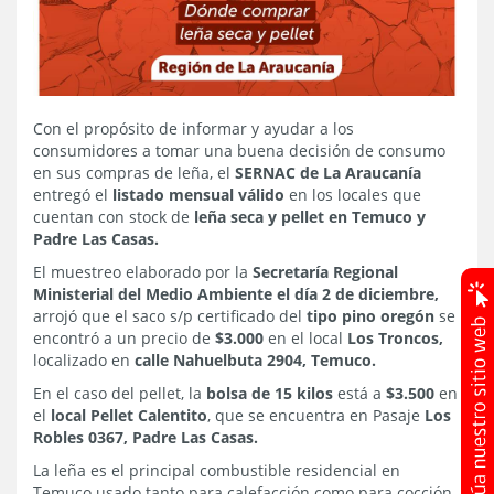
Con el propósito de informar y ayudar a los
consumidores a tomar una buena decisión de consumo
en sus compras de leña, el
SERNAC de La Araucanía
entregó el
listado mensual válido
en los locales que
cuentan con stock de
leña seca y pellet en Temuco y
Padre Las Casas.
El muestreo elaborado por la
Secretaría Regional
Ministerial del Medio Ambiente el día 2 de diciembre,
arrojó que el saco s/p certificado del
tipo pino oregón
se
encontró a un precio de
$3.000
en el local
Los Troncos,
localizado en
calle Nahuelbuta 2904, Temuco.
En el caso del pellet, la
bolsa de 15 kilos
está a
$3.500
en
el
local Pellet Calentito
, que se encuentra en Pasaje
Los
Robles 0367, Padre Las Casas.
La leña es el principal combustible residencial en
Temuco usado tanto para calefacción como para cocción