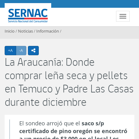
Contenido principal
SERNAC
Toggle 
Inicio
/
Noticias
/
Información
/
Agrandar texto
Achicar texto
+A
-A
icono compartir
La Araucanía: Donde
comprar leña seca y pellets
en Temuco y Padre Las Casas
durante diciembre
El sondeo arrojó que el
saco s/p
certificado de pino oregón se encontró
a un precio de $3.000 en el local Los