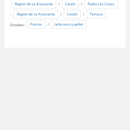
Región de La Araucanía
Cautín
Padre Las Casas
/
/
Región de La Araucanía
Cautín
Temuco
-
/
/
Precios
Leña seca y pellet
Estudios:
/