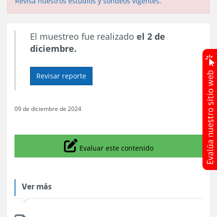
Revisa nuestros estudios y sondeos vigentes.
El muestreo fue realizado
el 2 de
diciembre.
Revisar reporte
09 de diciembre de 2024
Icono
Evaluar este contenido
Ver más