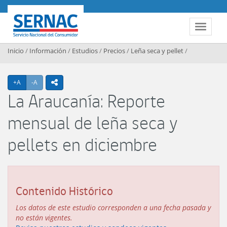
Contenido principal
SERNAC
Toggle 
Inicio
/
Información
/
Estudios
/
Precios
/
Leña seca y pellet
/
Agrandar texto
Achicar texto
+A
-A
icono compartir
La Araucanía: Reporte
mensual de leña seca y
pellets en diciembre
Contenido Histórico
Los datos de este estudio corresponden a una fecha pasada y
no están vigentes.