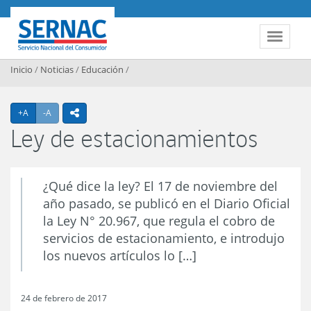
Contenido principal
SERNAC
Toggle 
Inicio
/
Noticias
/
Educación
/
Agrandar texto
Achicar texto
+A
-A
icono compartir
Ley de estacionamientos
¿Qué dice la ley? El 17 de noviembre del
año pasado, se publicó en el Diario Oficial
la Ley N° 20.967, que regula el cobro de
servicios de estacionamiento, e introdujo
los nuevos artículos lo […]
24 de febrero de 2017