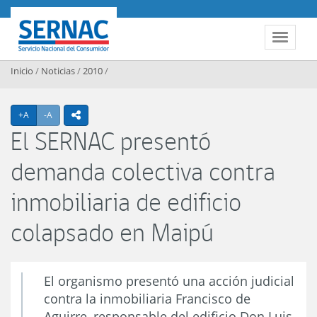
Contenido principal
SERNAC
Toggle 
Inicio
/
Noticias
/
2010
/
Agrandar texto
Achicar texto
+A
-A
icono compartir
El SERNAC presentó
demanda colectiva contra
inmobiliaria de edificio
colapsado en Maipú
El organismo presentó una acción judicial
contra la inmobiliaria Francisco de
Aguirre, responsable del edificio Don Luis