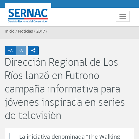
Contenido principal
SERNAC
Toggle 
Inicio
/
Noticias
/
2017
/
Agrandar texto
Achicar texto
+A
-A
icono compartir
Dirección Regional de Los
Ríos lanzó en Futrono
campaña informativa para
jóvenes inspirada en series
de televisión
La iniciativa denominada “The Walking