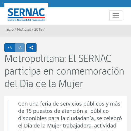
Contenido principal
SERNAC
Toggle 
Inicio
/
Noticias
/
2019
/
Agrandar texto
Achicar texto
+A
-A
icono compartir
Metropolitana: El SERNAC
participa en conmemoración
del Día de la Mujer
Con una feria de servicios públicos y más
de 15 puestos de atención al público
disponibles para la ciudadanía, se celebró
el Día de la Mujer trabajadora, actividad