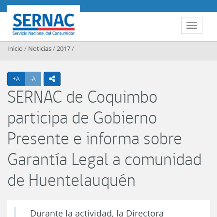
Contenido principal
SERNAC
Toggle 
Inicio
/
Noticias
/
2017
/
Agrandar texto
Achicar texto
+A
-A
icono compartir
SERNAC de Coquimbo
participa de Gobierno
Presente e informa sobre
Garantía Legal a comunidad
de Huentelauquén
Durante la actividad, la Directora