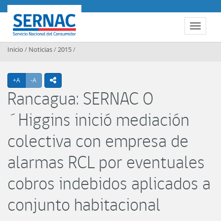
Contenido principal
SERNAC
Toggle 
Inicio
/
Noticias
/
2015
/
Agrandar texto
Achicar texto
+A
-A
icono compartir
Rancagua: SERNAC O
´Higgins inició mediación
colectiva con empresa de
alarmas RCL por eventuales
cobros indebidos aplicados a
conjunto habitacional