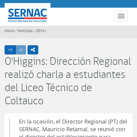
Contenido principal
SERNAC
Toggle 
Inicio
/
Noticias
/
2014
/
Agrandar texto
Achicar texto
+A
-A
icono compartir
O'Higgins: Dirección Regional
realizó charla a estudiantes
del Liceo Técnico de
Coltauco
En la ocasión, el Director Regional (PT) del
SERNAC, Mauricio Retamal, se reunió con
el director del establecimiento para