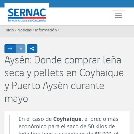
Contenido principal
SERNAC
Toggle 
Inicio
/
Noticias
/
Información
/
Agrandar texto
Achicar texto
+A
-A
icono compartir
Aysén: Donde comprar leña
seca y pellets en Coyhaique
y Puerto Aysén durante
mayo
En el caso de
Coyhaique
, el precio más
económico para el saco de 50 kilos de
leña tipo lenga y coigüe es de $8.000, el