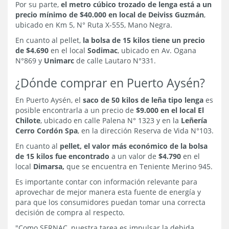
Por su parte,
el metro cúbico trozado de lenga está a un
precio mínimo de $40.000 en local de Deiviss Guzmán
,
ubicado en Km 5, N° Ruta X-555, Mano Negra.
En cuanto al pellet,
la bolsa de 15 kilos tiene un precio
de $4.690
en el local
Sodimac
, ubicado en Av. Ogana
N°869 y
Unimarc
de calle Lautaro N°331.
¿Dónde comprar en Puerto Aysén?
En Puerto Aysén, el
saco de 50 kilos de leña tipo lenga
es
posible encontrarla a un precio de
$9.000 en el local El
Chilote
, ubicado en calle Palena N° 1323 y en la
Leñería
Cerro Cordón Spa
, en la dirección Reserva de Vida N°103.
En cuanto al
pellet, el valor más económico de la bolsa
de 15 kilos fue encontrado
a un valor de
$4.790
en el
local
Dimarsa,
que se encuentra en Teniente Merino 945.
Es importante contar con información relevante para
aprovechar de mejor manera esta fuente de energía y
para que los consumidores puedan tomar una correcta
decisión de compra al respecto.
"Como SERNAC, nuestra tarea es impulsar la debida