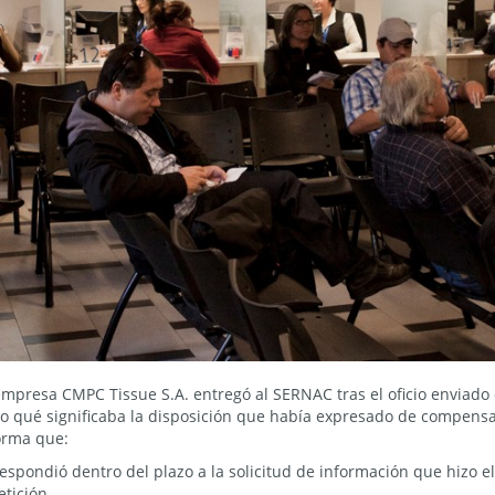
empresa CMPC Tissue S.A. entregó al SERNAC tras el oficio enviado 
eto qué significaba la disposición que había expresado de compens
forma que:
espondió dentro del plazo a la solicitud de información que hizo e
etición.