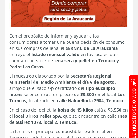
Con el propósito de informar y ayudar a los
consumidores a tomar una buena decisión de consumo
en sus compras de leña, el
SERNAC de La Araucanía
entregó el
listado mensual válido
en los locales que
cuentan con stock de
leña seca y pellet en Temuco y
Padre Las Casas.
El muestreo elaborado por la
Secretaría Regional
Ministerial del Medio Ambiente el día 6 de agosto,
arrojó que el saco s/p certificado del
tipo eucalipto
nitens
se encontró a un precio de
$3.500
en el local
Los
Troncos,
localizado en
calle Nahuelbuta 2904, Temuco.
En el caso del pellet, la
bolsa de 15 kilos
está a
$3.550
en
el
local Dirros Pellet SpA
, que se encuentra en calle
Inés
de Suárez 1073, local 2, Temuco.
La leña es el principal combustible residencial en
Temuco usado tanto para calefacción como para cocción