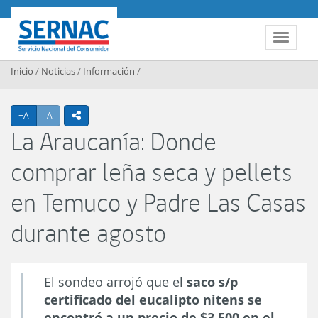
Contenido principal
SERNAC
Toggle 
Inicio
/
Noticias
/
Información
/
Agrandar texto
Achicar texto
+A
-A
icono compartir
La Araucanía: Donde
comprar leña seca y pellets
en Temuco y Padre Las Casas
durante agosto
El sondeo arrojó que el
saco s/p
certificado del eucalipto nitens se
encontró a un precio de $3.500 en el