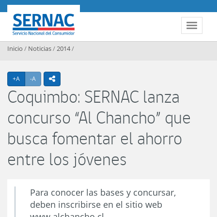
Contenido principal
SERNAC
Toggle 
Inicio
/
Noticias
/
2014
/
Agrandar texto
Achicar texto
+A
-A
icono compartir
Coquimbo: SERNAC lanza
concurso “Al Chancho” que
busca fomentar el ahorro
entre los jóvenes
Para conocer las bases y concursar,
deben inscribirse en el sitio web
www.alchancho.cl.