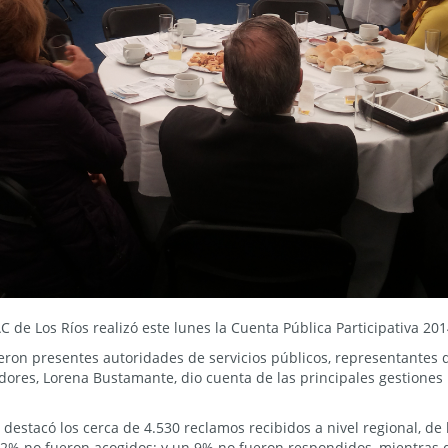
 de Los Ríos realizó este lunes la Cuenta Pública Participativa 201
vieron presentes autoridades de servicios públicos, representantes 
ores, Lorena Bustamante, dio cuenta de las principales gestiones 
destacó los cerca de 4.530 reclamos recibidos a nivel regional, de
2% no fueron acogidos; y un 9% no fueron respondidos, mientras q