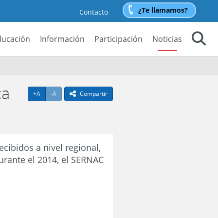
¿Te llamamos?
Contacto
ducación
Información
Participación
Noticias
Buscar
ca
Agrandar texto
Achicar texto
+A
-A
Compartir
icono compartir
cibidos a nivel regional,
urante el 2014, el SERNAC