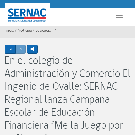
Contenido principal
SERNAC
Toggle 
Inicio
/
Noticias
/
Educación
/
Agrandar texto
Achicar texto
+A
-A
icono compartir
En el colegio de
Administración y Comercio El
Ingenio de Ovalle: SERNAC
Regional lanza Campaña
Escolar de Educación
Financiera “Me la Juego por