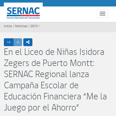
Contenido principal
SERNAC
Toggle 
Inicio
/
Noticias
/
2015
/
Agrandar texto
Achicar texto
+A
-A
icono compartir
En el Liceo de Niñas Isidora
Zegers de Puerto Montt:
SERNAC Regional lanza
Campaña Escolar de
Educación Financiera “Me la
Juego por el Ahorro”