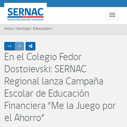
Contenido principal
SERNAC
Toggle 
Inicio
/
Noticias
/
Educación
/
Agrandar texto
Achicar texto
+A
-A
icono compartir
En el Colegio Fedor
Dostoievski: SERNAC
Regional lanza Campaña
Escolar de Educación
Financiera “Me la Juego por
el Ahorro”