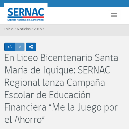
Contenido principal
SERNAC
Toggle 
Inicio
/
Noticias
/
2015
/
Agrandar texto
Achicar texto
+A
-A
icono compartir
En Liceo Bicentenario Santa
María de Iquique: SERNAC
Regional lanza Campaña
Escolar de Educación
Financiera “Me la Juego por
el Ahorro”