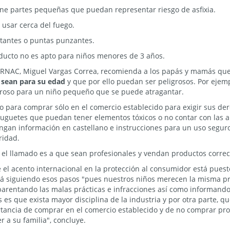
ne partes pequeñas que puedan representar riesgo de asfixia.
 usar cerca del fuego.
rtantes o puntas punzantes.
ducto no es apto para niños menores de 3 años.
SERNAC, Miguel Vargas Correa, recomienda a los papás y mamás
qu
 sean para su edad
y que por ello puedan ser peligrosos. Por ejem
roso para un niño pequeño que se puede atragantar.
 para comprar sólo en el comercio establecido para exigir sus d
 juguetes que puedan tener elementos tóxicos o no contar con las a
ngan información en castellano e instrucciones para un uso segur
ridad.
 el llamado es a que sean profesionales y vendan productos corre
 el acento internacional en la protección al consumidor está puest
á siguiendo esos pasos "pues nuestros niños merecen la misma pro
sparentando las malas prácticas e infracciones así como informand
s es que exista mayor disciplina de la industria y por otra parte,
tancia de comprar en el comercio establecido y de no comprar pro
r a su familia", concluye.