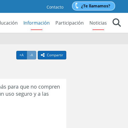
¿Te llamamos?
Contacto
ducación
Información
Participación
Noticias
Buscar
Agrandar texto
Achicar texto
+A
-A
Compartir
icono compartir
más para que no compren
n uso seguro y a las