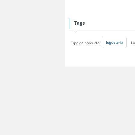
Tags
Jugueteria
Tipo de producto:
Lu
Servicio Nacional del Consumidor (SERNAC) / Oficinas Centrales: Teatinos 50,