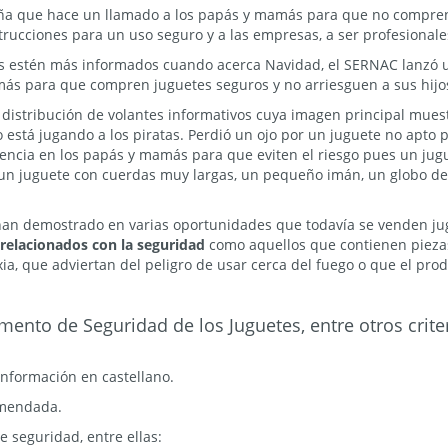
 que hace un llamado a los papás y mamás para que no compren
trucciones para un uso seguro y a las empresas, a ser profesionale
s estén más informados cuando acerca Navidad, el SERNAC lanzó
ás para que compren juguetes seguros y no arriesguen a sus hijo
la distribución de volantes informativos cuya imagen principal mue
no está jugando a los piratas. Perdió un ojo por un juguete no apto 
ncia en los papás y mamás para que eviten el riesgo pues un jug
 un juguete con cuerdas muy largas, un pequeño imán, un globo d
han demostrado en varias oportunidades que todavía se venden j
 relacionados con la seguridad
como aquellos que contienen piez
xia, que adviertan del peligro de usar cerca del fuego o que el pr
nto de Seguridad de los Juguetes, entre otros crite
información en castellano.
omendada.
 seguridad, entre ellas: