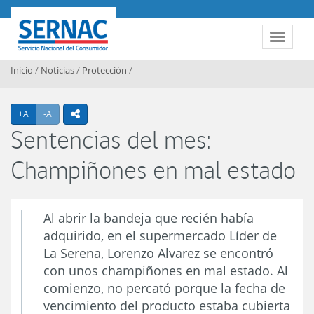
Contenido principal
SERNAC
Toggle 
Inicio
/
Noticias
/
Protección
/
Agrandar texto
Achicar texto
+A
-A
icono compartir
Sentencias del mes:
Champiñones en mal estado
Al abrir la bandeja que recién había
adquirido, en el supermercado Líder de
La Serena, Lorenzo Alvarez se encontró
con unos champiñones en mal estado. Al
comienzo, no percató porque la fecha de
vencimiento del producto estaba cubierta