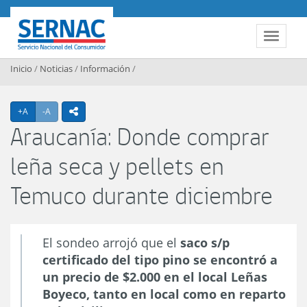
Contenido principal
SERNAC
Toggle 
Inicio
/
Noticias
/
Información
/
Agrandar texto
Achicar texto
+A
-A
icono compartir
Araucanía: Donde comprar
leña seca y pellets en
Temuco durante diciembre
El sondeo arrojó que el
saco s/p
certificado del tipo pino se encontró a
un precio de $2.000 en el local Leñas
Boyeco, tanto en local como en reparto