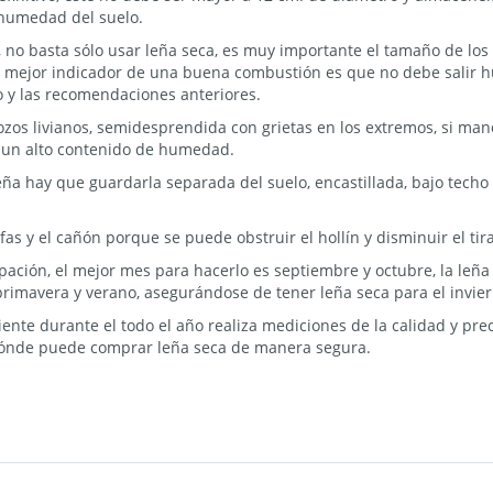
a humedad del suelo.
 no basta sólo usar leña seca, es muy importante el tamaño de los 
El mejor indicador de una buena combustión es que no debe salir h
o y las recomendaciones anteriores.
ozos livianos, semidesprendida con grietas en los extremos, si manc
e un alto contenido de humedad.
a hay que guardarla separada del suelo, encastillada, bajo techo 
as y el cañón porque se puede obstruir el hollín y disminuir el ti
pación, el mejor mes para hacerlo es septiembre y octubre, la leña
primavera y verano, asegurándose de tener leña seca para el invier
nte durante el todo el año realiza mediciones de la calidad y pre
dónde puede comprar leña seca de manera segura.