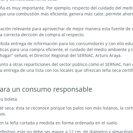
ña es muy importante. Por ejemplo, respecto del cuidado del medi
e una combustión más eficiente, genera más calor, permite ahorr
ación relevante para aprovechar de mejor manera esta fuente de e
correcta decisión de compra al respecto.
ebida entrega de información para los consumidores y con ello edu
ísticas para una compra eficiente, el cuidado del medio ambiente y 
hogar" señaló, el Director Regional del SERNAC, Arturo Araya.
to a otras reparticiones del sector público como el SERNAC, han d
 entrega de una lista con los locales que ofrezcan leña seca certi
ara un consumo responsable
u boleta.
té seca; ésta se reconoce porque los palos son más livianos, la co
mos.
n la leña cortada y medida en forma ordenada en el suelo.
finitivo, este no debe ser mayor a 12 cm. de diámetro y almacénela