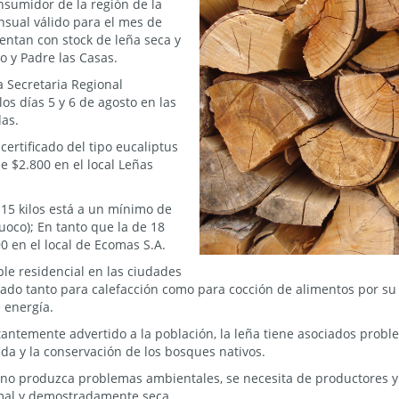
onsumidor de la región de la
nsual válido para el mes de
entan con stock de leña seca y
o y Padre las Casas.
a Secretaria Regional
os días 5 y 6 de agosto en las
as.
certificado del tipo eucaliptus
e $2.800 en el local Leñas
e 15 kilos está a un mínimo de
Fuoco); En tanto que la de 18
0 en el local de Ecomas S.A.
ble residencial en las ciudades
do tanto para calefacción como para cocción de alimentos por su 
 energía.
antemente advertido a la población, la leña tiene asociados prob
a y la conservación de los bosques nativos.
ña no produzca problemas ambientales, se necesita de productores
ormal y demostradamente seca.