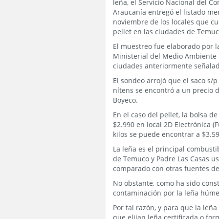
leña, el Servicio Nacional del C
Araucanía entregó el listado me
noviembre de los locales que cu
pellet en las ciudades de Temuc
El muestreo fue elaborado por l
Ministerial del Medio Ambiente l
ciudades anteriormente señalad
El sondeo arrojó que el saco s/p 
nítens se encontró a un precio d
Boyeco.
En el caso del pellet, la bolsa d
$2.990 en local 2D Electrónica (
kilos se puede encontrar a $3.59
La leña es el principal combusti
de Temuco y Padre Las Casas usa
comparado con otras fuentes de
No obstante, como ha sido const
contaminación por la leña húmed
Por tal razón, y para que la le
que elijan leña certificada o f