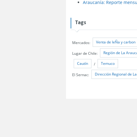
Araucanía: Reporte mensua
Tags
Venta de leÑa y carbon
Mercados:
Región de La Arauc
Lugar de Chile:
Cautín
Temuco
/
Dirección Regional de L
El Sernac: