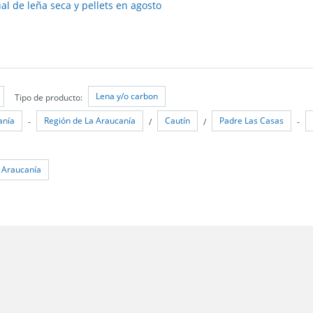
l de leña seca y pellets en agosto
Lena y/o carbon
Tipo de producto:
anía
Región de La Araucanía
Cautín
Padre Las Casas
-
/
/
-
a Araucanía