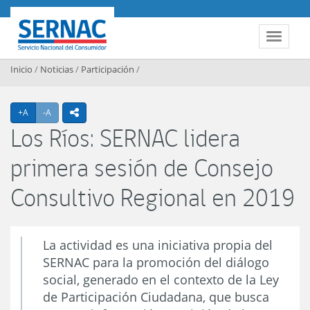
Contenido principal
SERNAC
Toggle 
Inicio
/
Noticias
/
Participación
/
Agrandar texto
Achicar texto
+A
-A
icono compartir
Los Ríos: SERNAC lidera
primera sesión de Consejo
Consultivo Regional en 2019
La actividad es una iniciativa propia del
SERNAC para la promoción del diálogo
social, generado en el contexto de la Ley
de Participación Ciudadana, que busca