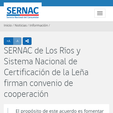
Contenido principal
SERNAC
Toggle 
Inicio
/
Noticias
/
Información
/
Agrandar texto
Achicar texto
+A
-A
icono compartir
SERNAC de Los Ríos y
Sistema Nacional de
Certificación de la Leña
firman convenio de
cooperación
El propósito de este acuerdo es fomentar