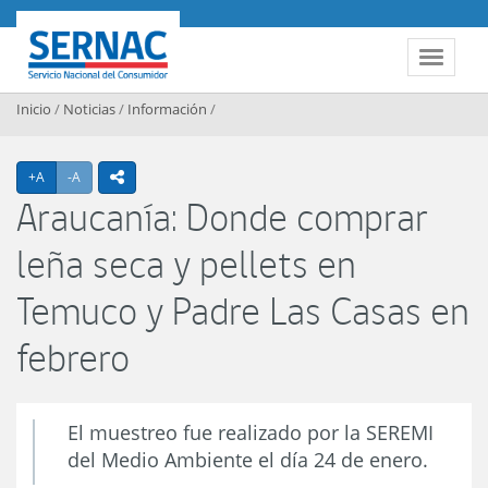
Contenido principal
SERNAC
Toggle 
Inicio
/
Noticias
/
Información
/
Agrandar texto
Achicar texto
+A
-A
icono compartir
Araucanía: Donde comprar
leña seca y pellets en
Temuco y Padre Las Casas en
febrero
El muestreo fue realizado por la SEREMI
del Medio Ambiente el día 24 de enero.