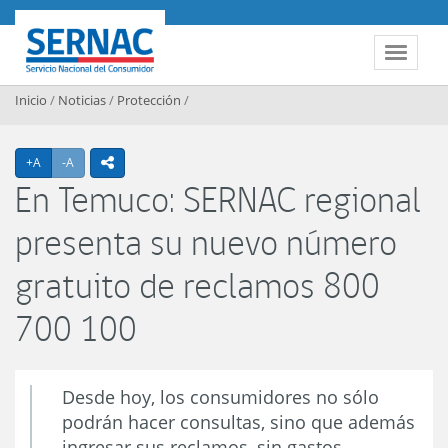
Contenido principal
SERNAC
Toggle 
Inicio
/
Noticias
/
Protección
/
Agrandar texto
Achicar texto
+A
-A
icono compartir
En Temuco: SERNAC regional
presenta su nuevo número
gratuito de reclamos 800
700 100
Desde hoy, los consumidores no sólo
podrán hacer consultas, sino que además
ingresar sus reclamos, sin gastos