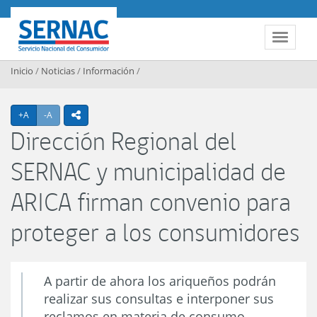
Contenido principal
SERNAC
Toggle 
Inicio
/
Noticias
/
Información
/
Agrandar texto
Achicar texto
+A
-A
icono compartir
Dirección Regional del
SERNAC y municipalidad de
ARICA firman convenio para
proteger a los consumidores
A partir de ahora los ariqueños podrán
realizar sus consultas e interponer sus
reclamos en materia de consumo