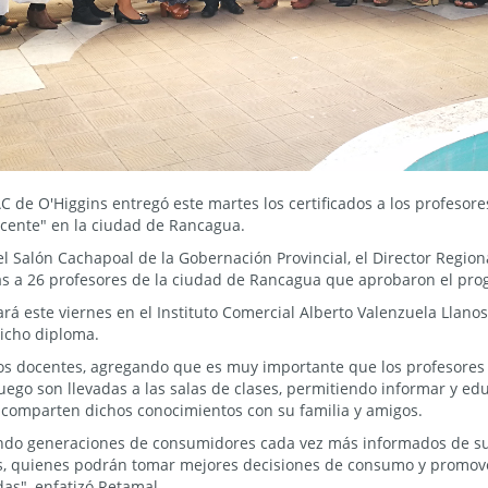
C de O'Higgins entregó este martes los certificados a los profesor
cente" en la ciudad de Rancagua.
l Salón Cachapoal de la Gobernación Provincial, el Director Regio
mas a 26 profesores de la ciudad de Rancagua que aprobaron el pr
rá este viernes en el Instituto Comercial Alberto Valenzuela Llano
dicho diploma.
a los docentes, agregando que es muy importante que los profesor
uego son llevadas a las salas de clases, permitiendo informar y ed
 comparten dichos conocimientos con su familia y amigos.
ndo generaciones de consumidores cada vez más informados de su
s, quienes podrán tomar mejores decisiones de consumo y promov
das", enfatizó Retamal.