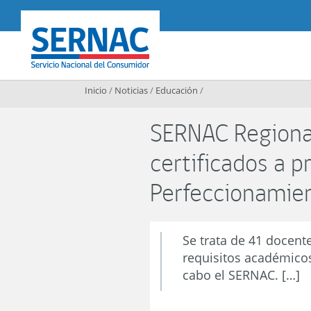
Contenido principal
SERNAC
Inicio
/
Noticias
/
Educación
/
SERNAC Regional
certificados a 
Perfeccionamie
Se trata de 41 docen
requisitos académicos
cabo el SERNAC. […]