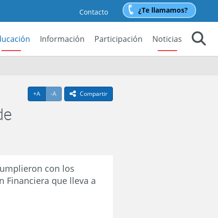
¿Te llamamos?
Contacto
ducación
Información
Participación
Noticias
Buscar
Agrandar texto
Achicar texto
+A
-A
Compartir
icono compartir
de
cumplieron con los
 Financiera que lleva a