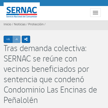
Contenido principal
SERNAC
Toggle 
Inicio
/
Noticias
/
Protección
/
Agrandar texto
Achicar texto
+A
-A
icono compartir
Tras demanda colectiva:
SERNAC se reúne con
vecinos beneficiados por
sentencia que condenó
Condominio Las Encinas de
Peñalolén