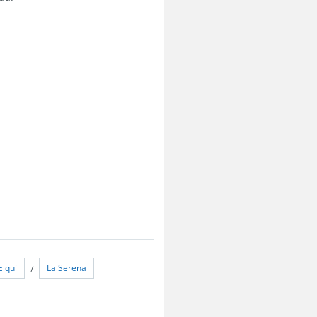
Elqui
La Serena
/