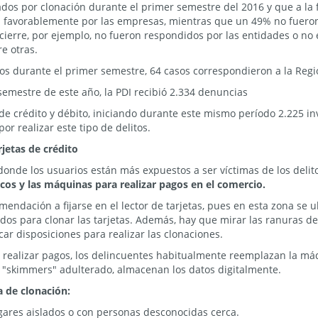
sados por clonación durante el primer semestre del 2016 y que a la
 favorablemente por las empresas, mientras que un 49% no fueron
cierre, por ejemplo, no fueron respondidos por las entidades o no
re otras.
idos durante el primer semestre, 64 casos correspondieron a la Re
semestre de este año, la PDI recibió 2.334 denuncias
de crédito y débito, iniciando durante este mismo período 2.225 in
or realizar este tipo de delitos.
jetas de crédito
onde los usuarios están más expuestos a ser víctimas de los delito
cos y las máquinas para realizar pagos en el comercio.
comendación a fijarse en el lector de tarjetas, pues en esta zona se
ados para clonar las tarjetas. Además, hay que mirar las ranuras de 
car disposiciones para realizar las clonaciones.
a realizar pagos, los delincuentes habitualmente reemplazan la m
 "skimmers" adulterado, almacenan los datos digitalmente.
a de clonación:
ugares aislados o con personas desconocidas cerca.