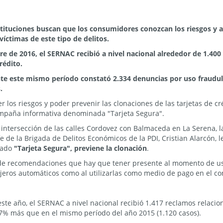
instituciones buscan que los consumidores conozcan los riesgos y
víctimas de este tipo de delitos.
e de 2016, el SERNAC recibió a nivel nacional alrededor de 1.400
rédito.
nte este mismo período constató 2.334 denuncias por uso fraudule
.
r los riesgos y poder prevenir las clonaciones de las tarjetas de c
ampaña informativa denominada "Tarjeta Segura".
 intersección de las calles Cordovez con Balmaceda en La Serena, l
 de la Brigada de Delitos Económicos de la PDI, Cristian Alarcón, 
nado
"Tarjeta Segura", previene la clonación
.
 de recomendaciones que hay que tener presente al momento de usar
cajeros automáticos como al utilizarlas como medio de pago en el co
ste año, el SERNAC a nivel nacional recibió 1.417 reclamos relacio
 27% más que en el mismo período del año 2015 (1.120 casos).