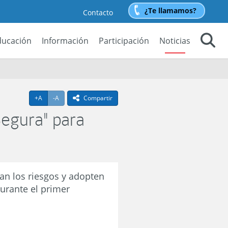
¿Te llamamos?
Contacto
ducación
Información
Participación
Noticias
Buscar
l
Agrandar texto
Achicar texto
+A
-A
Compartir
icono compartir
Segura" para
an los riesgos y adopten
Durante el primer