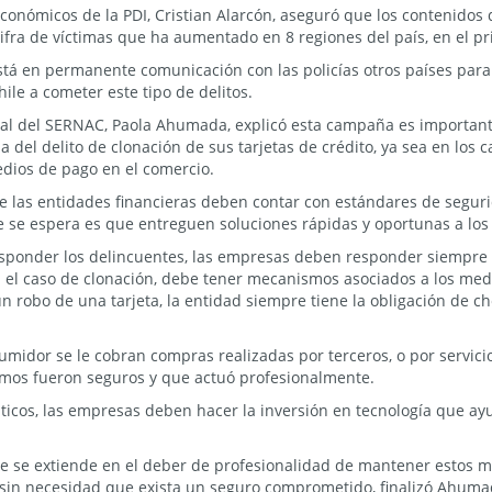
 Económicos de la PDI, Cristian Alarcón, aseguró que los contenido
ifra de víctimas que ha aumentado en 8 regiones del país, en el p
stá en permanente comunicación con las policías otros países para
le a cometer este tipo de delitos.
onal del SERNAC, Paola Ahumada, explicó esta campaña es important
a del delito de clonación de sus tarjetas de crédito, ya sea en los 
dios de pago en el comercio.
e las entidades financieras deben contar con estándares de segur
e se espera es que entreguen soluciones rápidas y oportunas a los
responder los delincuentes, las empresas deben responder siempre
n el caso de clonación, debe tener mecanismos asociados a los me
n robo de una tarjeta, la entidad siempre tiene la obligación de c
umidor se le cobran compras realizadas por terceros, o por servici
mos fueron seguros y que actuó profesionalmente.
áticos, las empresas deben hacer la inversión en tecnología que ay
que se extiende en el deber de profesionalidad de mantener estos m
 sin necesidad que exista un seguro comprometido, finalizó Ahuma