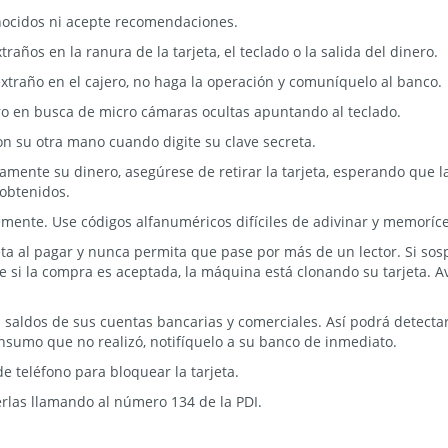
nocidos ni acepte recomendaciones.
raños en la ranura de la tarjeta, el teclado o la salida del dinero.
xtraño en el cajero, no haga la operación y comuníquelo al banco.
ero en busca de micro cámaras ocultas apuntando al teclado.
on su otra mano cuando digite su clave secreta.
mente su dinero, asegúrese de retirar la tarjeta, esperando que la 
obtenidos.
mente. Use códigos alfanuméricos difíciles de adivinar y memoríce
eta al pagar y nunca permita que pase por más de un lector. Si sos
e si la compra es aceptada, la máquina está clonando su tarjeta. 
 saldos de sus cuentas bancarias y comerciales. Así podrá detecta
onsumo que no realizó, notifíquelo a su banco de inmediato.
 teléfono para bloquear la tarjeta.
rlas llamando al número 134 de la PDI.