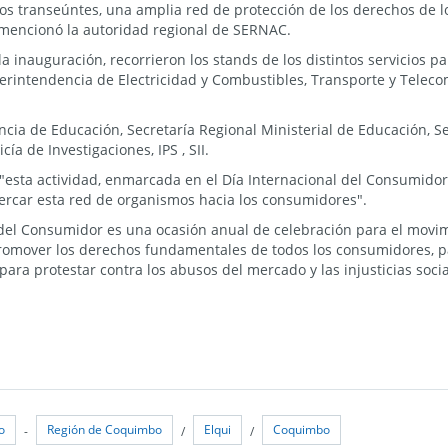
os transeúntes, una amplia red de protección de los derechos de 
 mencionó la autoridad regional de SERNAC.
la inauguración, recorrieron los stands de los distintos servicios pa
erintendencia de Electricidad y Combustibles, Transporte y Telec
ia de Educación, Secretaría Regional Ministerial de Educación, Se
cía de Investigaciones, IPS , SII.
"esta actividad, enmarcada en el Día Internacional del Consumidor,
acercar esta red de organismos hacia los consumidores".
 del Consumidor es una ocasión anual de celebración para el movi
romover los derechos fundamentales de todos los consumidores, p
para protestar contra los abusos del mercado y las injusticias soci
o
Región de Coquimbo
Elqui
Coquimbo
-
/
/