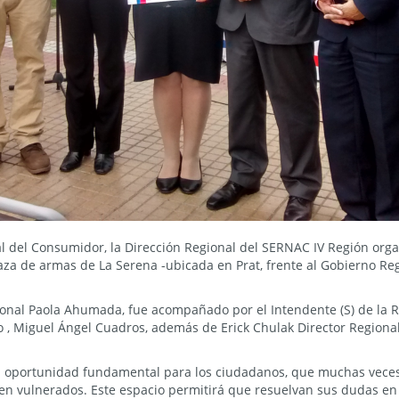
al del Consumidor, la Dirección Regional del SERNAC IV Región org
aza de armas de La Serena -ubicada en Prat, frente al Gobierno Reg
egional Paola Ahumada, fue acompañado por el Intendente (S) de la
, Miguel Ángel Cuadros, además de Erick Chulak Director Regional 
a oportunidad fundamental para los ciudadanos, que muchas vece
ten vulnerados. Este espacio permitirá que resuelvan sus dudas e