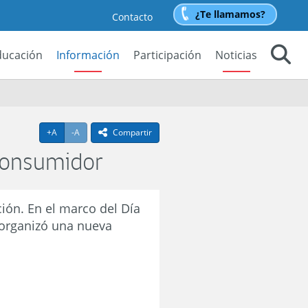
¿Te llamamos?
Contacto
ducación
Información
Participación
Noticias
Buscar
Agrandar texto
Achicar texto
+A
-A
Compartir
icono compartir
 Consumidor
ión. En el marco del Día
 organizó una nueva